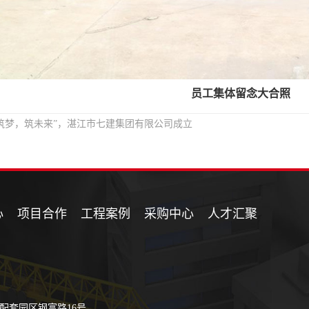
员工集体留念大合照
筑梦，筑未来”，湛江市七建集团有限公司成立
建美丽湛钢，共护绿水青山家园
心
项目合作
工程案例
采购中心
人才汇聚
配套园区钢富路16号