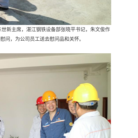
陈世新主席，湛江钢铁设备部张晓平书记，朱文俊作
访慰问，为公司员工送去慰问品和关怀
。