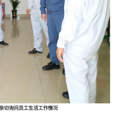
亲切询问员工生活工作情况