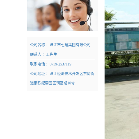
公司名称 ：湛江市七建集团有限公司
联系人 ：王先生
联系电话 ：
0759-2537119
公司地址 ：
湛江经济技术开发区东简街
道钢铁配套园区钢富路16号