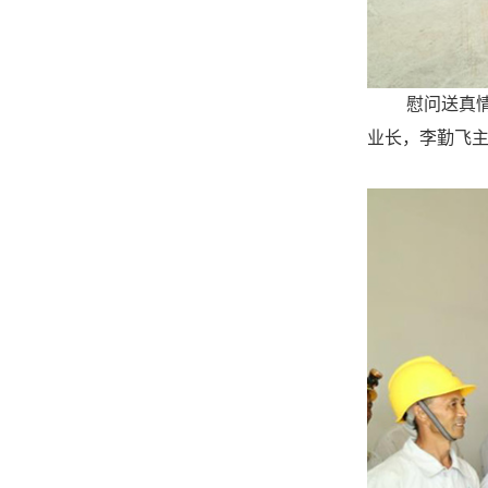
慰问送真
业长，李勤飞