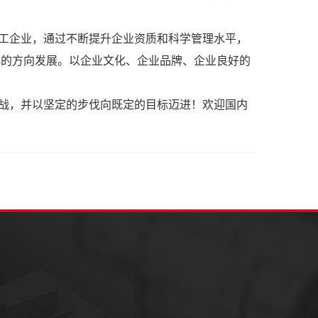
工企业，通过不断提升企业资质和科学管理水平，
化的方向发展。以企业文化、企业品牌、企业良好的
战，并以坚定的步伐向既定的目标迈进！欢迎国内