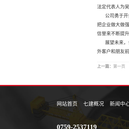
法定代表人为
公司勇于开拓
把企业做大做
信誉来不断提
展望未来，公
外客户和朋友
上一篇：
第一页
下一篇：
湛江钢
网站首页
七建概况
新闻中
0759-2537119